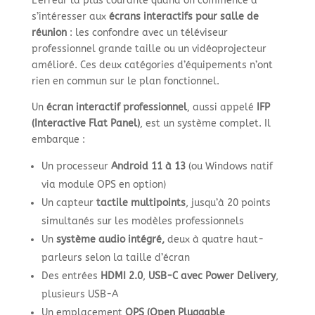
L’erreur la plus courante quand on commence à
s’intéresser aux
écrans interactifs pour salle de
réunion
: les confondre avec un téléviseur
professionnel grande taille ou un vidéoprojecteur
amélioré. Ces deux catégories d’équipements n’ont
rien en commun sur le plan fonctionnel.
Un
écran interactif professionnel
, aussi appelé
IFP
(Interactive Flat Panel)
, est un système complet. Il
embarque :
Un processeur
Android 11 à 13
(ou Windows natif
via module OPS en option)
Un capteur
tactile multipoints
, jusqu’à 20 points
simultanés sur les modèles professionnels
Un
système audio intégré,
deux à quatre haut-
parleurs selon la taille d’écran
Des entrées
HDMI 2.0
,
USB-C avec Power Delivery
,
plusieurs USB-A
Un emplacement
OPS (Open Pluggable